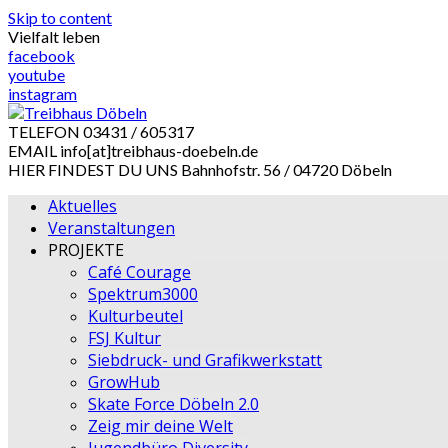
Skip to content
Vielfalt leben
facebook
youtube
instagram
TELEFON
03431 / 605317
EMAIL
info[at]treibhaus-doebeln.de
HIER FINDEST DU UNS
Bahnhofstr. 56 / 04720 Döbeln
Aktuelles
Veranstaltungen
PROJEKTE
Café Courage
Spektrum3000
Kulturbeutel
FSJ Kultur
Siebdruck- und Grafikwerkstatt
GrowHub
Skate Force Döbeln 2.0
Zeig mir deine Welt