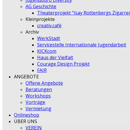
Jugendbüro Diversity
AG Geschichte
Theaterprojekt “Isay Rottenbergs Zigarre
Kleinprojekte
creativ.café
Archiv
WerkStadt
Servicestelle Internationale Jugendarbeit
KICKcom
Haus der Vielfalt
Courage Design Projekt
FAIR
ANGEBOTE
Offene Angebote
Beratungen
Workshops
Vorträge
Vermietung
Onlineshop
ÜBER UNS
VEREIN