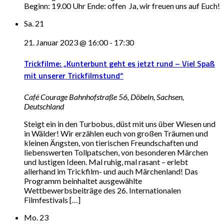
Beginn: 19.00 Uhr Ende: offen Ja, wir freuen uns auf Euch!
Sa.
21
21. Januar 2023 @ 16:00
-
17:30
Trickfilme: „Kunterbunt geht es jetzt rund – Viel Spaß
mit unserer Trickfilmstund“
Café Courage
Bahnhofstraße 56, Döbeln, Sachsen,
Deutschland
Steigt ein in den Turbobus, düst mit uns über Wiesen und
in Wälder! Wir erzählen euch von großen Träumen und
kleinen Ängsten, von tierischen Freundschaften und
liebenswerten Tollpatschen, von besonderen Märchen
und lustigen Ideen. Mal ruhig, mal rasant – erlebt
allerhand im Trickfilm- und auch Märchenland! Das
Programm beinhaltet ausgewählte
Wettbewerbsbeiträge des 26. Internationalen
Filmfestivals […]
Mo.
23