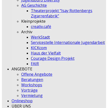
Jugendbüro Diversity
AG Geschichte
Theaterprojekt “Isay Rottenbergs
Zigarrenfabrik”
Kleinprojekte
creativ.café
Archiv
WerkStadt
Servicestelle Internationale Jugendarbeit
KICKcom
Haus der Vielfalt
Courage Design Projekt
FAIR
ANGEBOTE
Offene Angebote
Beratungen
Workshops
Vorträge
Vermietung
Onlineshop
ÜBER UNS