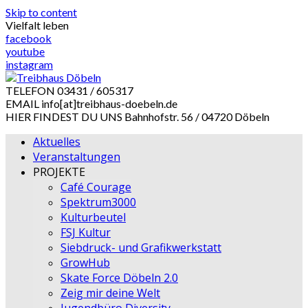
Skip to content
Vielfalt leben
facebook
youtube
instagram
TELEFON
03431 / 605317
EMAIL
info[at]treibhaus-doebeln.de
HIER FINDEST DU UNS
Bahnhofstr. 56 / 04720 Döbeln
Aktuelles
Veranstaltungen
PROJEKTE
Café Courage
Spektrum3000
Kulturbeutel
FSJ Kultur
Siebdruck- und Grafikwerkstatt
GrowHub
Skate Force Döbeln 2.0
Zeig mir deine Welt