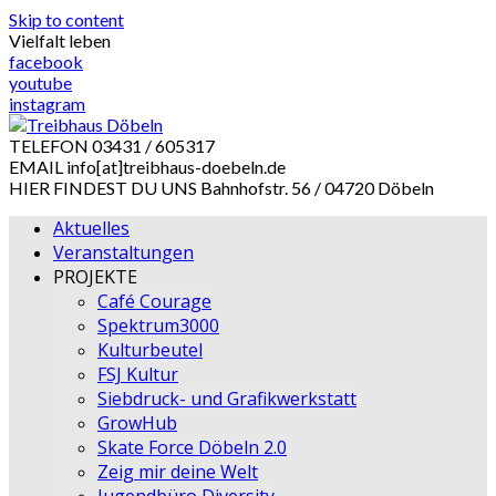
Skip to content
Vielfalt leben
facebook
youtube
instagram
TELEFON
03431 / 605317
EMAIL
info[at]treibhaus-doebeln.de
HIER FINDEST DU UNS
Bahnhofstr. 56 / 04720 Döbeln
Aktuelles
Veranstaltungen
PROJEKTE
Café Courage
Spektrum3000
Kulturbeutel
FSJ Kultur
Siebdruck- und Grafikwerkstatt
GrowHub
Skate Force Döbeln 2.0
Zeig mir deine Welt