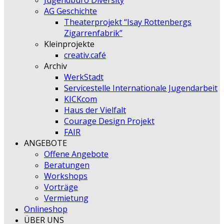
Jugendbüro Diversity
AG Geschichte
Theaterprojekt “Isay Rottenbergs
Zigarrenfabrik”
Kleinprojekte
creativ.café
Archiv
WerkStadt
Servicestelle Internationale Jugendarbeit
KICKcom
Haus der Vielfalt
Courage Design Projekt
FAIR
ANGEBOTE
Offene Angebote
Beratungen
Workshops
Vorträge
Vermietung
Onlineshop
ÜBER UNS