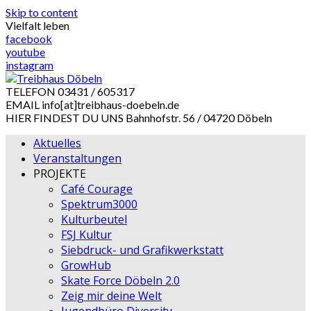
Skip to content
Vielfalt leben
facebook
youtube
instagram
TELEFON
03431 / 605317
EMAIL
info[at]treibhaus-doebeln.de
HIER FINDEST DU UNS
Bahnhofstr. 56 / 04720 Döbeln
Aktuelles
Veranstaltungen
PROJEKTE
Café Courage
Spektrum3000
Kulturbeutel
FSJ Kultur
Siebdruck- und Grafikwerkstatt
GrowHub
Skate Force Döbeln 2.0
Zeig mir deine Welt