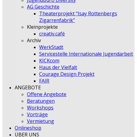
Jugendbüro Diversity
AG Geschichte
Theaterprojekt “Isay Rottenbergs
Zigarrenfabrik”
Kleinprojekte
creativ.café
Archiv
WerkStadt
Servicestelle Internationale Jugendarbeit
KICKcom
Haus der Vielfalt
Courage Design Projekt
FAIR
ANGEBOTE
Offene Angebote
Beratungen
Workshops
Vorträge
Vermietung
Onlineshop
ÜBER UNS