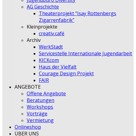
Jugendbüro Diversity
AG Geschichte
Theaterprojekt “Isay Rottenbergs
Zigarrenfabrik”
Kleinprojekte
creativ.café
Archiv
WerkStadt
Servicestelle Internationale Jugendarbeit
KICKcom
Haus der Vielfalt
Courage Design Projekt
FAIR
ANGEBOTE
Offene Angebote
Beratungen
Workshops
Vorträge
Vermietung
Onlineshop
ÜBER UNS