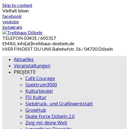
Skip to content
Vielfalt leben
facebook
youtube
instagram
TELEFON
03431 / 605317
EMAIL
info[at]treibhaus-doebeln.de
HIER FINDEST DU UNS
Bahnhofstr. 56 / 04720 Döbeln
Aktuelles
Veranstaltungen
PROJEKTE
Café Courage
Spektrum3000
Kulturbeutel
FSJ Kultur
Siebdruck- und Grafikwerkstatt
GrowHub
Skate Force Döbeln 2.0
Zeig mir deine Welt