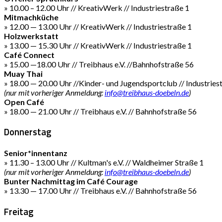
» 10.00 – 12.00 Uhr // KreativWerk // Industriestraße 1
Mitmachküche
» 12.00 — 13.00 Uhr // KreativWerk // Industriestraße 1
Holzwerkstatt
» 13.00 — 15.30 Uhr // KreativWerk // Industriestraße 1
Café Connect
» 15.00 —18.00 Uhr // Treibhaus e.V. //Bahnhofstraße 56
Muay Thai
» 18.00 — 20.00 Uhr //Kinder- und Jugendsportclub // Industries
(nur mit vorheriger Anmeldung:
info@treibhaus-doebeln.de
)
Open Café
» 18.00 — 21.00 Uhr // Treibhaus e.V. // Bahnhofstraße 56
Donnerstag
Senior*innentanz
» 11.30 – 13.00 Uhr // Kultman's e.V. // Waldheimer Straße 1
(nur mit vorheriger Anmeldung:
info@treibhaus-doebeln.de
)
Bunter Nachmittag im Café Courage
» 13.30 — 17.00 Uhr // Treibhaus e.V. // Bahnhofstraße 56
Freitag