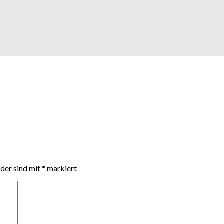
lder sind mit
*
markiert