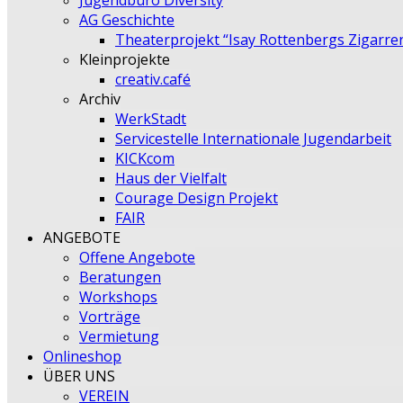
Jugendbüro Diversity
AG Geschichte
Theaterprojekt “Isay Rottenbergs Zigarre
Kleinprojekte
creativ.café
Archiv
WerkStadt
Servicestelle Internationale Jugendarbeit
KICKcom
Haus der Vielfalt
Courage Design Projekt
FAIR
ANGEBOTE
Offene Angebote
Beratungen
Workshops
Vorträge
Vermietung
Onlineshop
ÜBER UNS
VEREIN