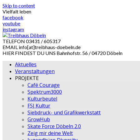
Skip to content
Vielfalt leben
facebook
youtube
instagram
TELEFON
03431 / 605317
EMAIL
info[at]treibhaus-doebeln.de
HIER FINDEST DU UNS
Bahnhofstr. 56 / 04720 Döbeln
Aktuelles
Veranstaltungen
PROJEKTE
Café Courage
Spektrum3000
Kulturbeutel
FSJ Kultur
Siebdruck- und Grafikwerkstatt
GrowHub
Skate Force Döbeln 2.0
Zeig mir deine Welt