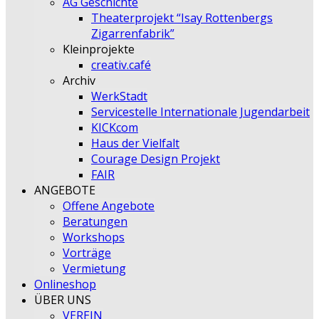
AG Geschichte
Theaterprojekt “Isay Rottenbergs
Zigarrenfabrik”
Kleinprojekte
creativ.café
Archiv
WerkStadt
Servicestelle Internationale Jugendarbeit
KICKcom
Haus der Vielfalt
Courage Design Projekt
FAIR
ANGEBOTE
Offene Angebote
Beratungen
Workshops
Vorträge
Vermietung
Onlineshop
ÜBER UNS
VEREIN