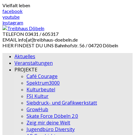
Skip
Vielfalt leben
to
facebook
content
youtube
instagram
TELEFON
03431 / 605317
EMAIL
info[at]treibhaus-doebeln.de
HIER FINDEST DU UNS
Bahnhofstr. 56 / 04720 Döbeln
Aktuelles
Veranstaltungen
PROJEKTE
Café Courage
Spektrum3000
Kulturbeutel
FSJ Kultur
Siebdruck- und Grafikwerkstatt
GrowHub
Skate Force Döbeln 2.0
Zeig mir deine Welt
Jugendbüro Diversity