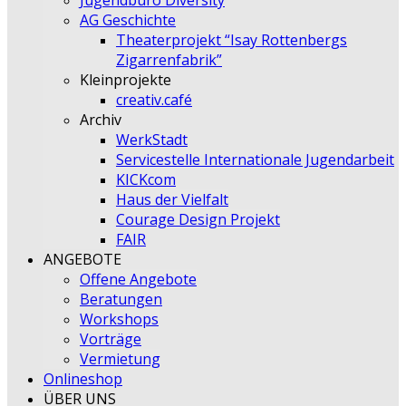
Jugendbüro Diversity
AG Geschichte
Theaterprojekt “Isay Rottenbergs
Zigarrenfabrik”
Kleinprojekte
creativ.café
Archiv
WerkStadt
Servicestelle Internationale Jugendarbeit
KICKcom
Haus der Vielfalt
Courage Design Projekt
FAIR
ANGEBOTE
Offene Angebote
Beratungen
Workshops
Vorträge
Vermietung
Onlineshop
ÜBER UNS