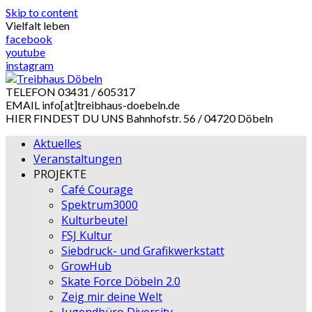
Skip to content
Vielfalt leben
facebook
youtube
instagram
TELEFON
03431 / 605317
EMAIL
info[at]treibhaus-doebeln.de
HIER FINDEST DU UNS
Bahnhofstr. 56 / 04720 Döbeln
Aktuelles
Veranstaltungen
PROJEKTE
Café Courage
Spektrum3000
Kulturbeutel
FSJ Kultur
Siebdruck- und Grafikwerkstatt
GrowHub
Skate Force Döbeln 2.0
Zeig mir deine Welt