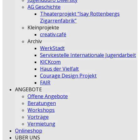
Jugendbüro Diversity
AG Geschichte
Theaterprojekt “Isay Rottenbergs
Zigarrenfabrik”
Kleinprojekte
creativ.café
Archiv
WerkStadt
Servicestelle Internationale Jugendarbeit
KICKcom
Haus der Vielfalt
Courage Design Projekt
FAIR
ANGEBOTE
Offene Angebote
Beratungen
Workshops
Vorträge
Vermietung
Onlineshop
ÜBER UNS