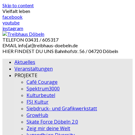
Skip to content
Vielfalt leben
facebook
youtube
instagram
TELEFON
03431 / 605317
EMAIL
info[at]treibhaus-doebeln.de
HIER FINDEST DU UNS
Bahnhofstr. 56 / 04720 Döbeln
Aktuelles
Veranstaltungen
PROJEKTE
Café Courage
Spektrum3000
Kulturbeutel
FSJ Kultur
Siebdruck- und Grafikwerkstatt
GrowHub
Skate Force Döbeln 2.0
Zeig mir deine Welt