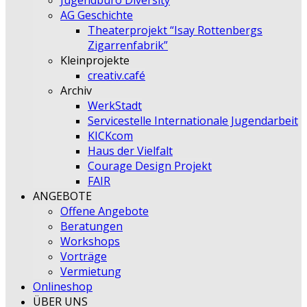
Jugendbüro Diversity
AG Geschichte
Theaterprojekt “Isay Rottenbergs
Zigarrenfabrik”
Kleinprojekte
creativ.café
Archiv
WerkStadt
Servicestelle Internationale Jugendarbeit
KICKcom
Haus der Vielfalt
Courage Design Projekt
FAIR
ANGEBOTE
Offene Angebote
Beratungen
Workshops
Vorträge
Vermietung
Onlineshop
ÜBER UNS