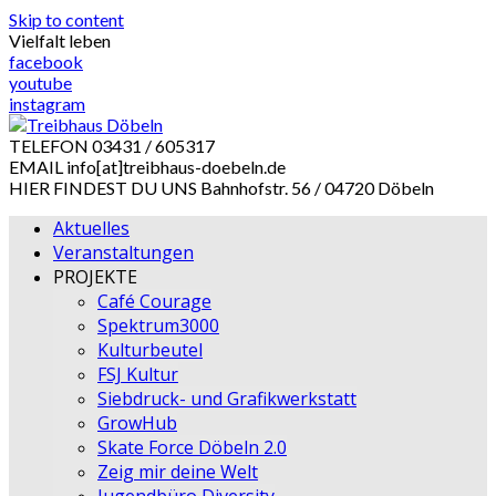
Skip to content
Vielfalt leben
facebook
youtube
instagram
TELEFON
03431 / 605317
EMAIL
info[at]treibhaus-doebeln.de
HIER FINDEST DU UNS
Bahnhofstr. 56 / 04720 Döbeln
Aktuelles
Veranstaltungen
PROJEKTE
Café Courage
Spektrum3000
Kulturbeutel
FSJ Kultur
Siebdruck- und Grafikwerkstatt
GrowHub
Skate Force Döbeln 2.0
Zeig mir deine Welt