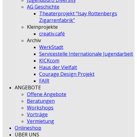
Jugendbüro Diversity
AG Geschichte
Theaterprojekt “Isay Rottenbergs
Zigarrenfabrik”
Kleinprojekte
creativ.café
Archiv
WerkStadt
Servicestelle Internationale Jugendarbeit
KICKcom
Haus der Vielfalt
Courage Design Projekt
FAIR
ANGEBOTE
Offene Angebote
Beratungen
Workshops
Vorträge
Vermietung
Onlineshop
ÜBER UNS